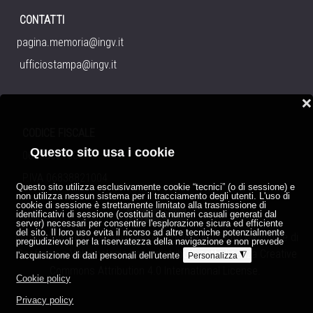
CONTATTI
pagina.memoria@ingv.it
ufficiostampa@ingv.it
❌
CODICE FISCALE
Questo sito usa i cookie
06838821004
P.IVA 06838821004
Questo sito utilizza esclusivamente cookie “tecnici” (o di sessione) e
non utilizza nessun sistema per il tracciamento degli utenti. L'uso di
cookie di sessione è strettamente limitato alla trasmissione di
identificativi di sessione (costituiti da numeri casuali generati dal
server) necessari per consentire l'esplorazione sicura ed efficiente
del sito. Il loro uso evita il ricorso ad altre tecniche potenzialmente
I contenuti pubblicati su queste pagine dall'
Istituto Nazionale di
pregiudizievoli per la riservatezza della navigazione e non prevede
Geofisica e Vulcanologia
sono distribuiti sotto licenza
Creative
l'acquisizione di dati personali dell'utente
◮
Personalizza
Commons Attribution 4.0 International License
.
Cookie policy
Privacy policy