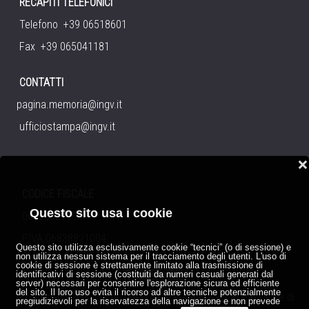
RECAPITI TELEFONICI
Telefono +39 06518601
Fax +39 065041181
CONTATTI
pagina.memoria@ingv.it
ufficiostampa@ingv.it
❌
CODICE FISCALE
Questo sito usa i cookie
06838821004
P.IVA 06838821004
Questo sito utilizza esclusivamente cookie “tecnici” (o di sessione) e
non utilizza nessun sistema per il tracciamento degli utenti. L'uso di
cookie di sessione è strettamente limitato alla trasmissione di
identificativi di sessione (costituiti da numeri casuali generati dal
server) necessari per consentire l'esplorazione sicura ed efficiente
del sito. Il loro uso evita il ricorso ad altre tecniche potenzialmente
I contenuti pubblicati su queste pagine dall'
Istituto Nazionale di
pregiudizievoli per la riservatezza della navigazione e non prevede